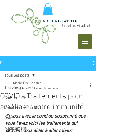
Post
Tous les posts
Marie-Eve Kappler
Tous les posts
13 janv. 2022
1 min de lecture
COVID - Traitements pour
Commencer
améliorer votre immunité
Votre communauté
Si vous avez le covid ou soupçonné que 
Santé
vous l'avez voici les traitements qui 
Médicament
peuvent vous aider à aller mieux: