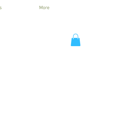
s
More